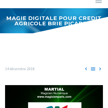
MAGIE DIGITALE POUR CREDIT
AGRICOLE BRIE PICARDIE



14 décembre 2018